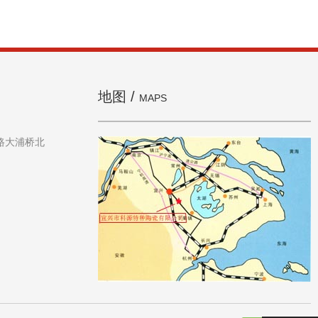
地图 /
MAPS
滨路大浦桥北