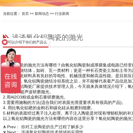
当前位置：
首页
>>
新闻动态
>>
行业新闻
浅谈氧化铝陶瓷的抛光
可以介绍下你们的产品么
氧化铝陶瓷的抛光方法有哪些？由氧化铝陶瓷制成厚膜集成电路已经变
低档粘土烧结体，如砖、瓦一类材料；瓷是一种长石类瓷土加粘土等为
主体的陶瓷材料具有良好的导电性、机械强度和耐高温性能。是目前应
然而，氧化铝陶瓷烧结冷却系统之后，并不能够代表着产品信息加工
解，氧化铝陶瓷厂家提供技术管理人员，今天就来具体情况介绍下，氧
1. 激光和超声波研磨抛光。
2.用Al2O3粉或金刚石膏研磨抛光。
3.需要用施釉的方法(适合我们对表面光滑度要求具有很高的产品)。
4. 用比氧化铝硬的金刚石和碳化硅从粗磨到细磨。
5.材料的表面经过离子注入处理。离子注入陶瓷是对现有增韧机制的补
以上氧化铝陶瓷的抛光方法有哪些内容在这里分享？氧化铝陶瓷的抛光
∧
Prev：
你对工业陶瓷的生产过程了解多少
∨
Next：
浅谈氧化铝陶瓷技术领域的实用性